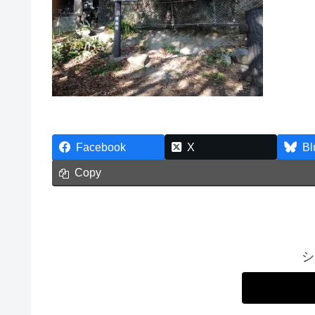
Facebook
X
Bl
Copy
シ