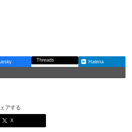
Threads
uesky
Hatena
ェアする
X