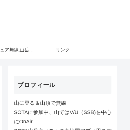
アマチュア無線,山岳移動
リンク
プロフィール
山に登る＆山頂で無線
SOTAに参加中、山ではV/U（SSB)を中心
にOnAir