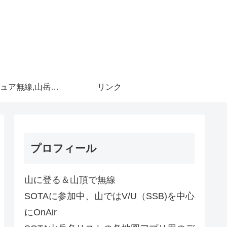
アマチュア無線,山岳移動
リンク
プロフィール
山に登る＆山頂で無線
SOTAに参加中、山ではV/U（SSB)を中心
にOnAir