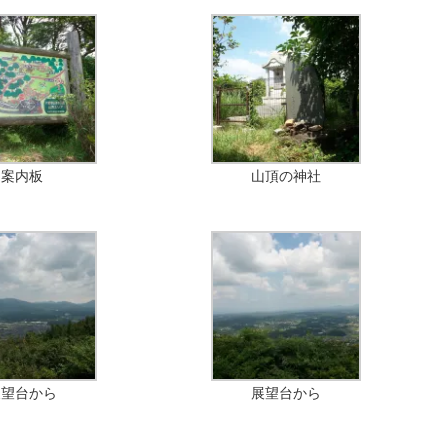
案内板
山頂の神社
展望台から
展望台から