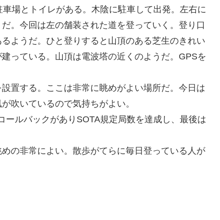
駐車場とトイレがある。木陰に駐車して出発。左右に
うだ。今回は左の舗装された道を登っていく。登り口
あるようだ。ひと登りすると山頂のある芝生のきれい
建っている。山頂は電波塔の近くのようだ。GPSを
を設置する。ここは非常に眺めがよい場所だ。今日は
風が吹いているので気持ちがよい。
コールバックがありSOTA規定局数を達成し、最後は
眺めの非常によい。散歩がてらに毎日登っている人が