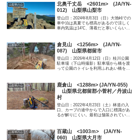
た。まずは、富士山がよく見えて手軽な
北奥千丈岳 <2601m> (JA/YN-
山梨県の山
足和田山とした...
012) 山梨県山梨市
登山日：2024年8月3日（日）大弛峠での
車中泊は真夏でも標高があるので涼しく
車内気温は14℃、薄着だと寒いくらい。
金曜日の夕方に峠に到着。帰る人と入れ
替わりに駐車、16時で駐車場は半分程空
いていた。最後に駐車場を後にした車は
倉見山 <1256m> (JA/YN-
山梨県の山
18時頃で、そ...
087) 山梨県都留市
登山日：2026年4月12日（日）桂川公園
駐車場（下山時撮影）駐車場から橋を渡
って公園のトイレを利用ふれあい橋を渡
って駐車場に戻り出発 富士山がよく見
えている駐車場に戻る（下山時撮影）町
内を歩き、高速道路の下をくぐると登山
鹿倉山 <1288m> (JA/YN-055)
山梨県の山
口への標識に従って...
山梨県北都留郡小菅村／丹波山
村
登山日：2022年4月23日（土）林道の入
口、カーブの途中からで入口に標識があ
るが解りにくい。最初は舗装されている
が、林道起点の標識をすぎるとダートに
なる。林道は荒れてはいるが、一般車で
走行は可能でした(下山時撮影)。今回は状
百蔵山 <1003ｍ> (JA/YN-
山梨県の山
況が不明だった...
060) 山梨県大月市