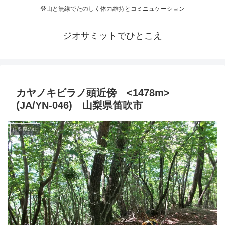
登山と無線でたのしく体力維持とコミニュケーション
ジオサミットでひとこえ
カヤノキビラノ頭近傍 <1478m>
(JA/YN-046) 山梨県笛吹市
山梨県の山