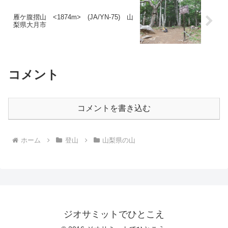
雁ケ腹摺山 <1874m> (JA/YN-75) 山
梨県大月市
コメント
コメントを書き込む
ホーム
登山
山梨県の山
ジオサミットでひとこえ