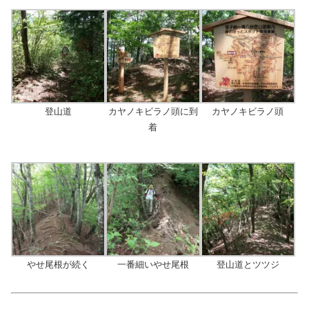
登山道
カヤノキビラノ頭に到
カヤノキビラノ頭
着
やせ尾根が続く
一番細いやせ尾根
登山道とツツジ