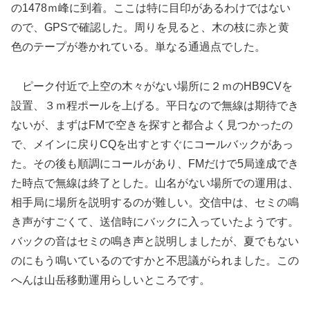
の1478ｍ峰に到着。ここは特に目印があるわけではない
ので、GPSで確認した。周りを見ると、木の枝に赤と黄
色のテープが巻かれている。単なる通過点でした。
ピーク付近で上空の木々がない場所に２ｍのHB9CVを
設置、３ｍ程ポールを上げる。平日なので無線は期待でき
ないが、まずはFMで空きを探すと都合よく見つかったの
で、メインに戻りCQを出すとすぐにコールバックがあっ
た。その後も順調にコールがあり、FMだけで5局達成でき
た時点で無線は終了とした。山名がない場所での運用は、
相手局に場所を説明するのが難しい。交信中は、セミの鳴
き声がすごくて、送信時にバックに入っていたようです。
バックの音はセミの鳴き声と説明しましたが、夏でもない
のにもう鳴いているのですかと不思議がられました。この
へんは山岳移動運用らしいところです。