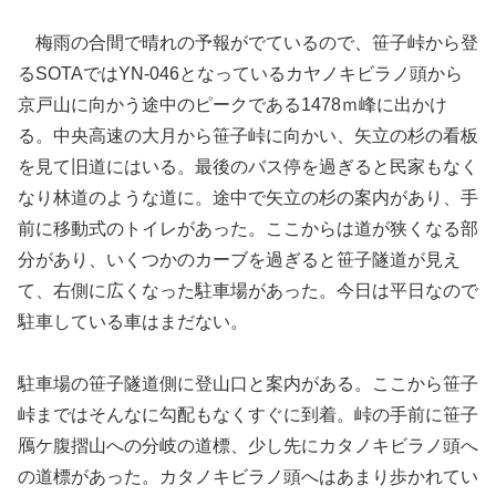
梅雨の合間で晴れの予報がでているので、笹子峠から登
るSOTAではYN-046となっているカヤノキビラノ頭から
京戸山に向かう途中のピークである1478ｍ峰に出かけ
る。中央高速の大月から笹子峠に向かい、矢立の杉の看板
を見て旧道にはいる。最後のバス停を過ぎると民家もなく
なり林道のような道に。途中で矢立の杉の案内があり、手
前に移動式のトイレがあった。ここからは道が狭くなる部
分があり、いくつかのカーブを過ぎると笹子隧道が見え
て、右側に広くなった駐車場があった。今日は平日なので
駐車している車はまだない。
駐車場の笹子隧道側に登山口と案内がある。ここから笹子
峠まではそんなに勾配もなくすぐに到着。峠の手前に笹子
鴈ケ腹摺山への分岐の道標、少し先にカタノキビラノ頭へ
の道標があった。カタノキビラノ頭へはあまり歩かれてい