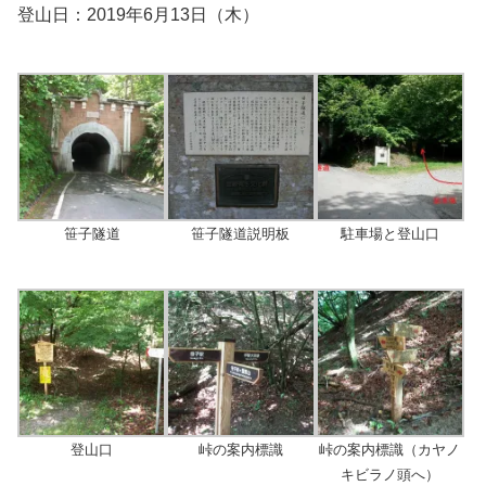
登山日：2019年6月13日（木）
笹子隧道
笹子隧道説明板
駐車場と登山口
登山口
峠の案内標識
峠の案内標識（カヤノ
キビラノ頭へ）