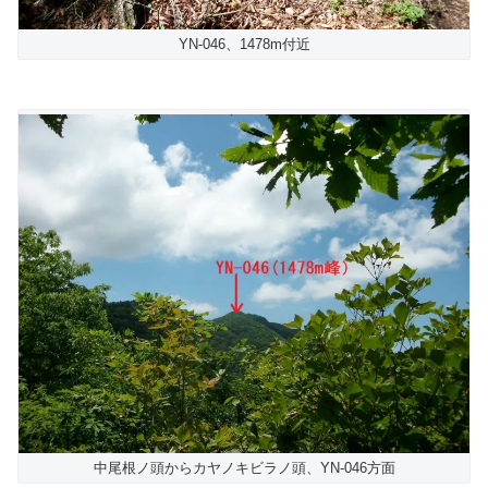
YN-046、1478m付近
中尾根ノ頭からカヤノキビラノ頭、YN-046方面