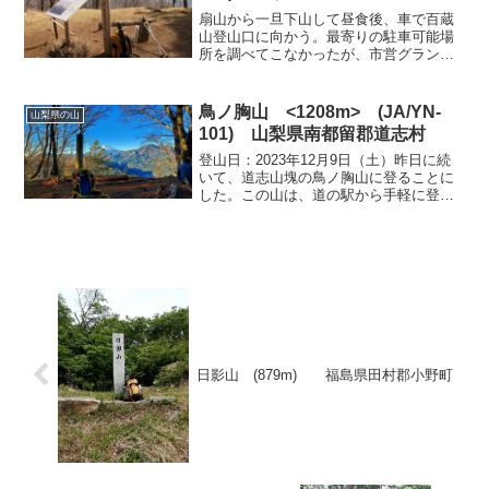
扇山から一旦下山して昼食後、車で百蔵
山登山口に向かう。最寄りの駐車可能場
所を調べてこなかったが、市営グランド
があるので駐車場があると予想していっ
てみると、大きな駐車場があったのでこ
こに駐車することにした。この駐車場か
鳥ノ胸山 <1208m> (JA/YN-
山梨県の山
らすこし歩くと、道路が２...
101) 山梨県南都留郡道志村
登山日：2023年12月9日（土）昨日に続
いて、道志山塊の鳥ノ胸山に登ることに
した。この山は、道の駅から手軽に登れ
るようだ。「道の駅どうし」に駐車して
出発。まずは、橋を渡って車道を歩く。
今日も快晴だが、早朝は寒いくらいで登
るには丁度よい途中...
日影山 (879m)
福島県田村郡小野町