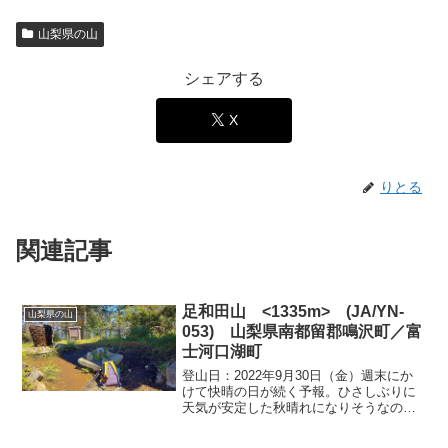
山梨県の山
シェアする
X
りとる
関連記事
足和田山 <1335m> (JA/YN-
山梨県の山
053) 山梨県南都留郡鳴沢町／富
士河口湖町
登山日：2022年9月30日（金）週末にか
けて快晴の日が続く予報。ひさしぶりに
天気が安定した秋晴れになりそうなので
山梨方面の山にでかける。2泊ほどしたか
ったが、XYLの予定があるので1泊とし