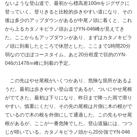
ないような登山道で、最初から標高差100mをジグザクに
登っていく。登りきると比較的歩きやすい道になり、その
後は多少のアップダウンがあるが中尾ノ頭に着くと、これ
から上るカタノキビラノ頭およびYN-046峰が見えてき
た。ここからもアップダウンがあり、まずはカタノキビラ
ノ頭に到着したところで休憩とした。ここまで1時間20分
弱なのでほぼコースタイム、あと20分程度で目的のYN-
046の1478ｍ峰に到着の予定。
この先はやせ尾根がいくつかあり、危険な箇所があるよ
うだ。最初は歩きやすい登山道であるが、ついにやせ尾根
がでてきた。最初は下りになり、昨日まで降った雨で滑り
やすい。慎重にくだり、その先の尾根は片側に木の根がで
ているので木の根を外側にして通過した。この先もやせ尾
根があるが、ここが一番危険でした。登山道脇には、つつ
じが咲いている。カタノキビラノ頭から20分強でYN-046