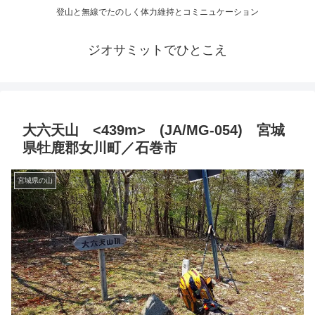
登山と無線でたのしく体力維持とコミニュケーション
ジオサミットでひとこえ
大六天山 <439m> (JA/MG-054) 宮城
県牡鹿郡女川町／石巻市
宮城県の山