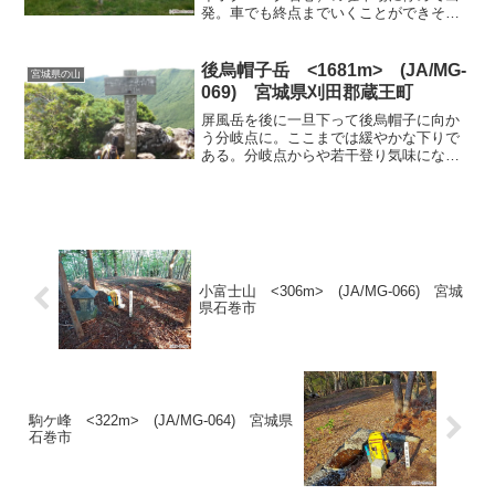
発。車でも終点までいくことができそう
な情報もあったが、道路状況が不明なの
で総合運動公園駐車場から歩いていくこ
とにした。ほぼ海抜０ｍからの登りとな
後烏帽子岳 <1681m> (JA/MG-
宮城県の山
る。総合運動公園駐...
069) 宮城県刈田郡蔵王町
屏風岳を後に一旦下って後烏帽子に向か
う分岐点に。ここまでは緩やかな下りで
ある。分岐点からや若干登り気味になる
がほぼ水平に近い。分岐点から登山道は
えぐれた水のたまっている道になり歩き
にくい。しばらく歩くとここからは急激
な下りになる。途中ガレ場...
小富士山 <306m> (JA/MG-066) 宮城
県石巻市
駒ケ峰 <322m> (JA/MG-064) 宮城県
石巻市