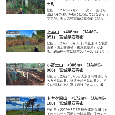
王町
登山日：2023年7月25日（火） あけら
山は7月の暑い時期に登る山ではなさそう
ですが、翌日の神室岳に登る前に登って
みることにした。白石ICから遠刈田温泉
を通過して登山口に向かう。地理院地図
には、駐車場までの道が表示されていな
上品山 <466m> (JA/MG-
宮城県の山
いが、R457...
051) 宮城県石巻市
登山日：2022年5月3日行き止まりに電波
設備（国土交通省・東京航空局）があ
る。20m程手前に駐車スペース（2-3台程
度）があるので駐車した。電波設備の右
側に案内標識がある。赤矢印の標識はイ
ベント（マラソン）のために設置されて
小富士山 <306m> (JA/MG-
宮城県の山
いるもので、各...
066) 宮城県石巻市
登山日：2022年5月5日大浜２号林道から
あるき始める。林道を歩き始めると、す
ぐに倒木があり車は通行できない。最近
は作業で林道は利用していないようだ。
林道は道幅も広くあれている様子もなく
歩きやすい道が続く。この辺りは新緑が
トヤケ森山 <172m> (JA/MG-
宮城県の山
美しい。しばらく林...
100) 宮城県石巻市
登山日：2022年5月3日総合運動公園（セ
イホクパーク石巻）の駐車場に停めて出