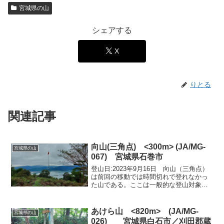
宮城県の山
シェアする
X
りとる
関連記事
向山(三角点) <300m> (JA/MG-
宮城県の山
067) 宮城県石巻市
登山日:2023年9月16日 向山（三角点）
は前回の移動では時間切れで登れなかっ
た山である。ここは一般的な登山対象で
はないようで登山記録が見つからなかっ
た。いくつかのルートがあるようだが、
風越峠を経由することが楽そうな気がし
あけら山 <820m> (JA/MG-
宮城県の山
た。風越峠までは...
026) 宮城県白石市／刈田郡蔵