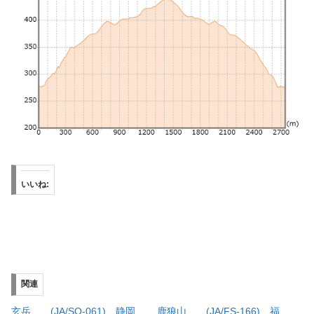
いいね:
関連
玄岳 (JA/SO-061) 静岡
鹿狼山 (JA/FS-166) 福