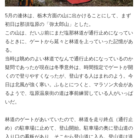
5月の連休は、栃木方面の山に出かけることにして、まず
初日は那須塩原の「弥太郎山」とした。
この山は、だいぶ前にまだ
塩那林道
が通行止めになってい
るときに、ゲートから延々と林道を上っていった記憶があ
る。
当時は眺めのよい林道でなんで通行止めになっているのか
疑問であったが現在は冬季意外は、時間指定でゲートが開
くので登りやすくなったが、登山する人はまれのよう。今
日は北風が強く寒い。ふもとにつくと、マラソン大会があ
るようで、塩原温泉街の道は事前練習している人がいっぱ
いだ。
林道のゲートがあいていたので、林道を走り終点（通行止
め）の駐車場に止めて、登山開始。駐車場の奥に登山道の
入り口の看板があり、そこから登山道に入る。登山道は送