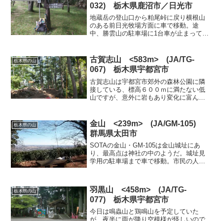
032) 栃木県鹿沼市／日光市
地蔵岳の登山口から粕尾峠に戻り横根山
のある前日光牧場方面に車で移動。途
中、勝雲山の駐車場に1台車が止まってい
るのが見えた。この場所からはよく無線
運用を行っている人がいるので、無線を
行っているのだろうか。（この人と山頂
古賀志山 <583m> (JA/TG-
栃木県の山
で遭遇）登山口に到着する...
067) 栃木県宇都宮市
古賀志山は宇都宮市郊外の森林公園に隣
接している、標高６００ｍに満たない低
山ですが、意外に岩もあり変化に富んだ
コースでした。森林公園の駐車場はこの
時期は朝7時30分開場で、公園脇の駐車場
に止めて準備していると大きな駐車場が
金山 <239m> (JA/GM-105)
栃木県の山
あいたので、日蔭の木...
群馬県太田市
SOTAの金山・GM-105は金山城址にあ
り、最高点は神社の中のようだ。城址見
学用の駐車場まで車で移動。市民の人が
よく出かける場所のようで道路も広く、
駐車場、トイレとよく整備されている。
季節によっては多くの人で賑わう場所の
羽黒山 <458m> (JA/TG-
栃木県の山
ようだ。今日はお天...
077) 栃木県宇都宮市
今日は鳴蟲山と鶏鳴山を予定していた
が、夜半に雨が降り空模様が怪しいので