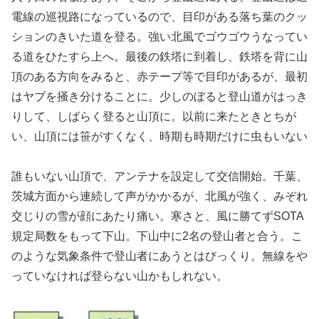
電線の巡視路になっているので、目印がある落ち葉のクッ
ションのきいた道を登る。強い北風でゴウゴウうなってい
る道をひたすら上へ。最後の鉄塔に到着し、鉄塔を背に山
頂のある方向をみると、赤テープ等で目印があるが、最初
はヤブを掻き分けることに。少しのぼると登山道がはっき
りして、しばらく登ると山頂に。以前に来たときとちが
い、山頂には笹がすくなく、時期も時期だけに虫もいない
誰もいない山頂で、アンテナを設定して交信開始。千葉、
茨城方面から連続して声がかかるが、北風が強く、みぞれ
交じりの雪が顔にあたり痛い。寒さと、風に勝てずSOTA
規定局数をもって下山。下山中に2名の登山者と合う。こ
のような気象条件で登山者にあうとはびっくり。無線をや
っていなければ登らない山かもしれない。