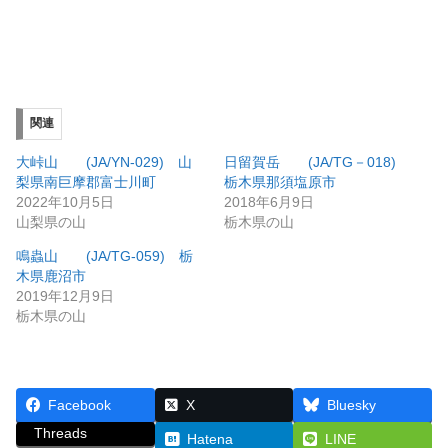
関連
大峠山 (JA/YN-029) 山
日留賀岳 (JA/TG－018)
梨県南巨摩郡富士川町
栃木県那須塩原市
2022年10月5日
2018年6月9日
山梨県の山
栃木県の山
鳴蟲山 (JA/TG-059) 栃
木県鹿沼市
2019年12月9日
栃木県の山
Facebook
X
Bluesky
Threads
Hatena
LINE