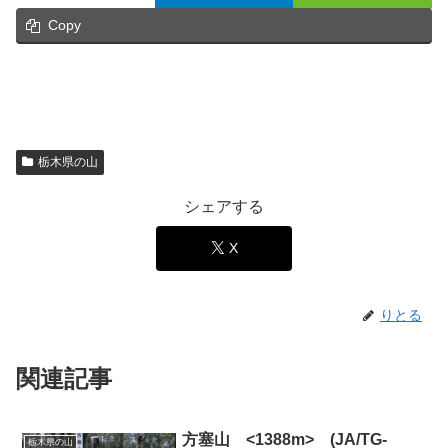
Copy
栃木県の山
シェアする
X
りとる
関連記事
方塞山 <1388m> (JA/TG-
栃木県の山