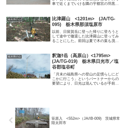
車で近くまでいける隣の宇都宮の羽黒山
に行ってみることにした。ここもSOTAの
対象になっている。ナビをセットして車
中泊した「ろまっんチック村」から出
比津羅山 <1201m> (JA/TG-
栃木県の山
発。上河内SA近くから神...
095) 栃木県那須塩原市
以前、日留賀岳に登った帰りに登ろうと
して途中で撤退した比津羅山に登ってみ
ることにした。前回は夏で木の葉も茂っ
ていたので比較的に低山で周りに高い山
があるので無線は難しいと思って途中で
やめてしまった。今回はコンテスト期間
釈迦ｹ岳（高原山）<1795m>
栃木県の山
中なので4局程度は交信で...
(JA/TG-019) 栃木県日光市／塩
谷郡塩谷町
「月末の福島県への登山の足慣らしにど
こかに行こう」というパートナーからの
要望により、日光は混んでいるが手前な
らすいていることと、紅葉が見えるかも
しれないとの想いをもって、栃木県の高
原山（釈迦ケ岳1795ｍ）に決定。高速の
東北道は曇り空にかか...
笹原入 <552m>（JA/IB-009) 茨城県常
陸太田市