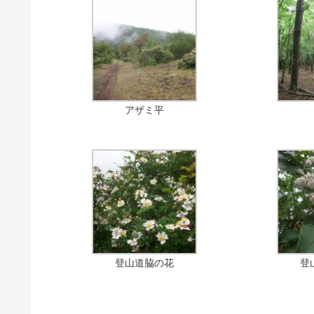
アザミ平
登山道脇の花
登