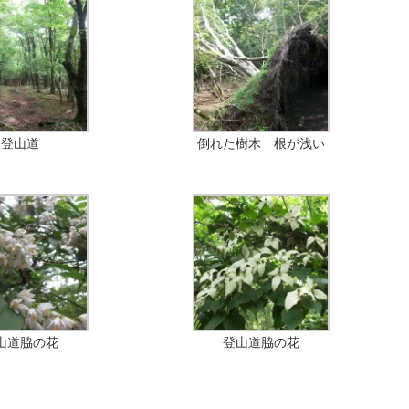
登山道
倒れた樹木 根が浅い
山道脇の花
登山道脇の花