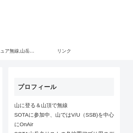
アマチュア無線,山岳移動
リンク
プロフィール
山に登る＆山頂で無線
SOTAに参加中、山ではV/U（SSB)を中心
にOnAir