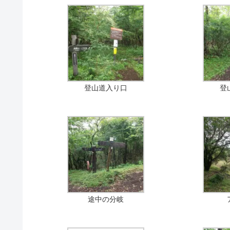
登山道入り口
登
途中の分岐