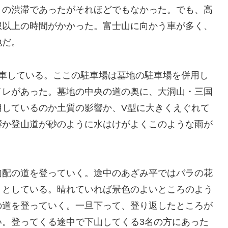
りの渋滞であったがそれほどでもなかった。でも、高
想以上の時間がかかった。富士山に向かう車が多く、
地だ。
車している。ここの駐車場は墓地の駐車場を併用し
イレがあった。墓地の中央の道の奥に、大洞山・三国
用しているのか土質の影響か、V型に大きくえぐれて
響か登山道が砂のように水はけがよくこのような雨が
配の道を登っていく。途中のあざみ平ではバラの花
りとしている。晴れていれば景色のよいところのよう
の道を登っていく。一旦下って、登り返したところが
い。登ってくる途中で下山してくる3名の方にあった