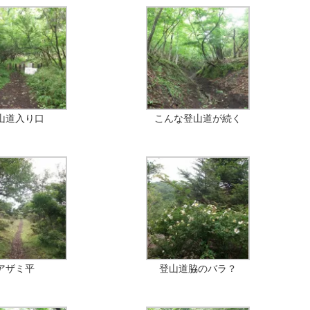
山道入り口
こんな登山道が続く
アザミ平
登山道脇のバラ？