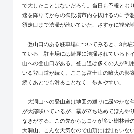
で大したことはないだろう。当日も予報とお
速を降りてからの御殿場市内を抜けるのに予
須走口まで渋滞が続いていた。さすがに観光
登山口のある駐車場についてみると、3台駐
ている。駐車場には綺麗に清掃されているト
山への登山口がある。登山道は多くの人が利
いる登山道が続く。ここは富士山の噴火の影
続くあとでも滑ることなく、歩きやすい。
大洞山への登山道は地図の通りに緩やかな勾
が大部咲いているが、霧が立ち込めてぼんや
なきがする。この先からはコケが多い樹林帯
大洞山。こんな天気なので山頂には誰もいな