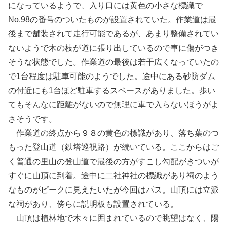
になっているようで、入り口には黄色の小さな標識で
No.98の番号のついたものが設置されていた。作業道は最
後まで舗装されて走行可能であるが、あまり整備されてい
ないようで木の枝が道に張り出しているので車に傷がつき
そうな状態でした。作業道の最後は若干広くなっていたの
で1台程度は駐車可能のようでした。途中にある砂防ダム
の付近にも1台ほど駐車するスペースがありました。歩い
てもそんなに距離がないので無理に車で入らないほうがよ
さそうです。
作業道の終点から９８の黄色の標識があり、落ち葉のつ
もった登山道（鉄塔巡視路）が続いている。ここからはご
く普通の里山の登山道で最後の方がすこし勾配がきついが
すぐに山頂に到着。途中に二社神社の標識があり祠のよう
なものがピークに見えたいたが今回はパス。山頂には立派
な祠があり、傍らに説明板も設置されている。
山頂は植林地で木々に囲まれているので眺望はなく、陽