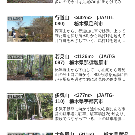
多いので今回は足尾の山に出かけてみる
ことにした。お天気も土日はなんとか持
ちそうなので1泊２日として、初日に地蔵
岳とちかくの方寒山か備前楯山、翌日に
行道山 <442m> (JA/TG-
栃木県の山
根本山の予定とした。...
080) 栃木県足利市
深高山から、行道山に車で移動。上って
来た道を戻り清水町から馬打峠を越えて
月谷町をめざしていく。馬打峠を越え
て、月谷町から浄因寺へ。道が狭くなっ
て浄因寺境内入口に。この先から境内に
入る道になるが、手前の左側に公衆トイ
若見山 <1126m> (JA/TG-
栃木県の山
レがある。トイレによってか...
097) 栃木県那須塩原市
比津羅山から下山して、小山宅から若見
山の登山口に向かう。400号線を元湯に曲
がる場所を過ぎて右に滝見停の蕎麦屋を
通過して坂を登っていくとスノーシェッ
ドがある。このスノーシェッドを抜けて
150mほど先に左に4台程駐車できる駐車
多気山 <377m> (JA/TG-
栃木県の山
スペースがある。...
110) 栃木県宇都宮市
多気不動尊に向かう途中の右側にある市
営の駐車場に駐車。駐車場は2か所あり、
階段でつながっている。上の駐車場脇に
トイレがある。駐車場を出て車道を少し
あるくと、左に「多気山山頂」の標識が
ありそこから登山道になっているので、
大鳥屋山 (811m)
栃木県鹿沼