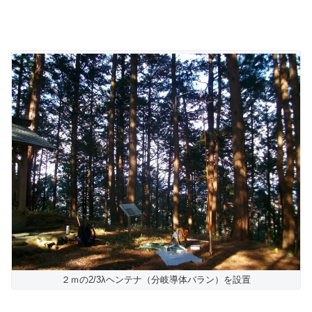
２ｍの2/3λヘンテナ（分岐導体バラン）を設置