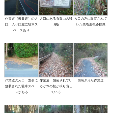
作業道（表参道）の入
入口にある石尊山の説
入口の左に設置されて
口、入り口左に駐車ス
明板
いた鉄塔巡視路標識
ペースあり
作業道の入口 左側に
作業道 舗装されてい
舗装された作業道
舗装された駐車スペー
るが木の枝が張り出し
スがある
ている