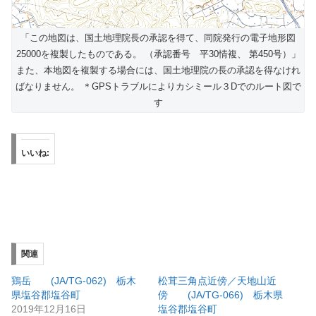
「この地図は、国土地理院長の承認を得て、同院発行の電子地形図
25000を複製したものである。 （承認番号 平30情複、 第450号）」
また、本地図を複製する場合には、国土地理院の長の承認を得なけれ
ばなりません。 ＊GPSトラブルによりカシミール３Dでのルート図で
す
いいね:
関連
鶏岳 (JA/TG-062) 栃木
松茸三角点近傍／天地山近
県塩谷郡塩谷町
傍 (JA/TG-066) 栃木県
2019年12月16日
塩谷郡塩谷町