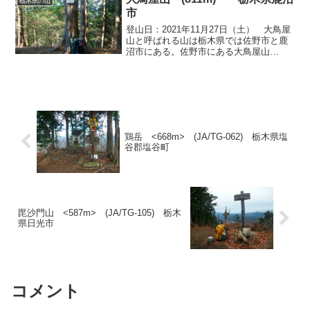
栃木県の山
不動尊に向かわずにその...
市
登山日：2021年11月27日（土） 大鳥屋
山と呼ばれる山は栃木県では佐野市と鹿
沼市にある。佐野市にある大鳥屋山
(693m)は地理院の地図にも表記があり多
数の人が登っている。しかし、鹿沼市に
あるほうは地図にも山名がなくあまり登
る人もいないよ...
鶏岳 <668m> (JA/TG-062) 栃木県塩
谷郡塩谷町
毘沙門山 <587m> (JA/TG-105) 栃木
県日光市
コメント