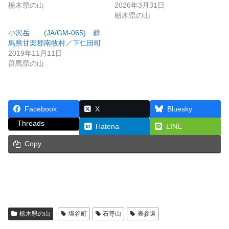
栃木県の山
2026年3月31日
栃木県の山
小沢岳 (JA/GM-065) 群
馬県甘楽郡南牧村／下仁田町
2019年11月11日
群馬県の山
Facebook
X
Bluesky
Threads
Hatena
LINE
Copy
栃木県の山
塩谷町
石尊山
表参道