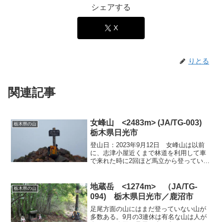
シェアする
X
りとる
関連記事
女峰山 <2483m> (JA/TG-003)
栃木県の山
栃木県日光市
登山日：2023年9月12日 女峰山は以前
に、志津小屋近くまで林道を利用して車
で来れた時に2回ほど馬立から登ってい
る。今回は、志津小屋付近までの林道は
通行できなく林道歩きが長くなるので、
霧降高原側から登ってみることにした。
地蔵岳 <1274m> （JA/TG-
栃木県の山
このコースは距離が...
094) 栃木県日光市／鹿沼市
足尾方面の山にはまだ登っていない山が
多数ある。9月の3連休は有名な山は人が