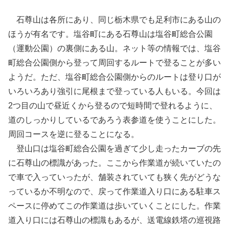
石尊山は各所にあり、同じ栃木県でも足利市にある山の
ほうが有名です。塩谷町にある石尊山は塩谷町総合公園
（運動公園）の裏側にある山。ネット等の情報では、塩谷
町総合公園側から登って周回するルートで登ることが多い
ようだ。ただ、塩谷町総合公園側からのルートは登り口が
いろいろあり強引に尾根まで登っている人もいる。今回は
2つ目の山で昼近くから登るので短時間で登れるように、
道のしっかりしているであろう表参道を使うことにした。
周回コースを逆に登ることになる。
登山口は塩谷町総合公園を過ぎて少し走ったカーブの先
に石尊山の標識があった。ここから作業道が続いていたの
で車で入っていったが、舗装されていても狭く先がどうな
っているか不明なので、戻って作業道入り口にある駐車ス
ペースに停めてこの作業道は歩いていくことにした。作業
道入り口には石尊山の標識もあるが、送電線鉄塔の巡視路