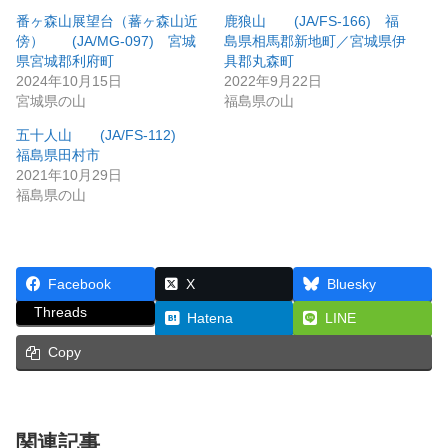
番ヶ森山展望台（蕃ヶ森山近
鹿狼山 (JA/FS-166) 福
傍） (JA/MG-097) 宮城
島県相馬郡新地町／宮城県伊
県宮城郡利府町
具郡丸森町
2024年10月15日
2022年9月22日
宮城県の山
福島県の山
五十人山 (JA/FS-112)
福島県田村市
2021年10月29日
福島県の山
Facebook
X
Bluesky
Threads
Hatena
LINE
Copy
関連記事