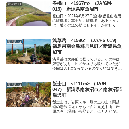
るようだ。林道はおよそ40分は歩くこと
巻機山 <1967m> (JA/GM-
新潟県の山
になるようだ。 前泊し...
016) 新潟県南魚沼市
登山日：2021年8月27日(金)桜坂登山者用
の駐車場に車中泊。駐車場にあるトイレ
は、近くの道の駅にもトイレが新しくな
ったとのポスターが張られているよう
に、かなり綺麗になっていた。トイレは
夜間は自動照明でした。 木曜日の夕方7
浅草岳 <1586> (JA/FS-019)
新潟県の山
時ごろに到着す...
福島県南会津郡只見町／新潟県魚
沼市
浅草岳は大部前に登っている。その時は
残雪があり、ヒメサユリも咲いていたが
今回は8月になっているので期待はできな
い。ネズモチ平の駐車場から先の桜曽根
登山口までの林道は現在は通行止めにな
っている。ネズモチ平の駐車場に5時40分
飯士山 <1111m> (JA/NI-
新潟県の山
ごろに到着すると1...
047) 新潟県南魚沼市／南魚沼郡
湯沢町
飯士山は、岩原スキー場の上の山で関越
道の湯沢IC近くから正面に見える山。岩
原スキー場側から登ると、ほとんどがス
キー場のゲレンデを登ることになるの
で、夏場は暑さとゲレンデの雑草で登る
ことが大変なので秋口とした。事前の調