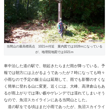
当間山の最高標高点 1021ｍ付近 案内図では1028ｍになっている
が、地理院地図では1021ｍ
車中泊した道の駅で、朝起きたらまだ雨が降っている。予
報では朝方には上がるようであったが７時になっても時々
小雨なので予定の飯士山は延期して、雨でも影響のすくな
く簡単に登れる山に変更。近くには、大峰、高津倉山もあ
るが雨上がりでは薄い藪やゲレンデでは濡れてしまいそう
なので、魚沼スカイラインにある当間山とした。
道の駅をでる頃はまだ小雨であったが、魚沼スカイライ