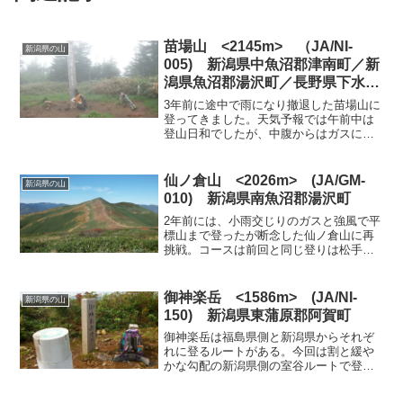
苗場山 <2145m> （JA/NI-
新潟県の山
005) 新潟県中魚沼郡津南町／新
潟県魚沼郡湯沢町／長野県下水内
郡栄村
3年前に途中で雨になり撤退した苗場山に
登ってきました。天気予報では午前中は
登山日和でしたが、中腹からはガスにな
り眺望はありませんでした。登山道脇の
花が各種咲いていましたが、山頂の湿原
はガスの中でした。登山口の駐車場に5時
仙ノ倉山 <2026m> (JA/GM-
新潟県の山
過ぎに到着しましたが...
010) 新潟県南魚沼郡湯沢町
2年前には、小雨交じりのガスと強風で平
標山まで登ったが断念した仙ノ倉山に再
挑戦。コースは前回と同じ登りは松手山
経由とし、平標山の家経由の林道を下山
として、朝6時に出発。松手山までは上り
が続くが、いつもの上りと大差なく順調
御神楽岳 <1586m> (JA/NI-
新潟県の山
に高度を稼ぐ。松出山...
150) 新潟県東蒲原郡阿賀町
御神楽岳は福島県側と新潟県からそれぞ
れに登るルートがある。今回は割と緩や
かな勾配の新潟県側の室谷ルートで登る
ことにした。事前調査によると、室谷登
山口に通じる林道は通行止めとなってい