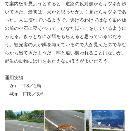
て案内板を見ようとすると、道路の反対側からキツネが歩
いてきた。最初は、犬かと思ったがよく見たらキツネであ
った。人に慣れているようで、逃げるわけではなく案内板
の前の小石に寝そべって、ひなたぼっこをしているように
みえる。きっとなにか餌をもらえると思っているのだろ
う。観光客の人が餌を与えているので人が見えたので草む
らから出てきたようだ。熊と違い襲われることはないが、
野生の動物には餌をあたえないほうがよいだろう。
運用実績
2m FT8／1局
40m FT8／3局