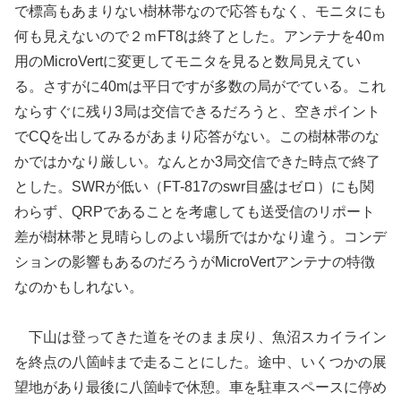
で標高もあまりない樹林帯なので応答もなく、モニタにも
何も見えないので２ｍFT8は終了とした。アンテナを40ｍ
用のMicroVertに変更してモニタを見ると数局見えてい
る。さすがに40mは平日ですが多数の局がでている。これ
ならすぐに残り3局は交信できるだろうと、空きポイント
でCQを出してみるがあまり応答がない。この樹林帯のな
かではかなり厳しい。なんとか3局交信できた時点で終了
とした。SWRが低い（FT-817のswr目盛はゼロ）にも関
わらず、QRPであることを考慮しても送受信のリポート
差が樹林帯と見晴らしのよい場所ではかなり違う。コンデ
ションの影響もあるのだろうがMicroVertアンテナの特徴
なのかもしれない。
下山は登ってきた道をそのまま戻り、魚沼スカイライン
を終点の八箇峠まで走ることにした。途中、いくつかの展
望地があり最後に八箇峠で休憩。車を駐車スペースに停め