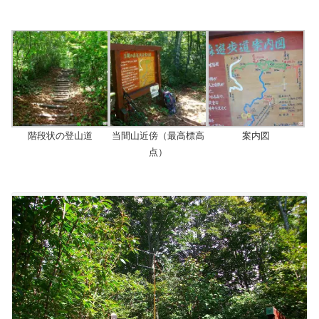
階段状の登山道
当間山近傍（最高標高
案内図
点）