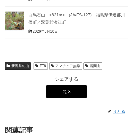
白馬石山 <821m> (JA/FS-127) 福島県伊達郡川
俣町／双葉郡浪江町
2026年5月10日
新潟県の山
FT8
アマチュア無線
当間山
シェアする
X
りとる
関連記事