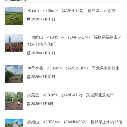
水石山 <735m> (JA/FS-140) 福島県いわき市
2026年7月31日
一切経山 <1949m> (JA/FS-174) 福島県福島市／
耶麻郡猪苗代町
2026年7月31日
伊予ケ岳 <336m> (JA/CB-009) 千葉県南房総市
2026年7月31日
栄蔵室 <882m> (JA/IB-002) 茨城県北茨城市
2026年7月6日
黒姫山 <2053m> (JA/NN-062) 長野県上水内郡信