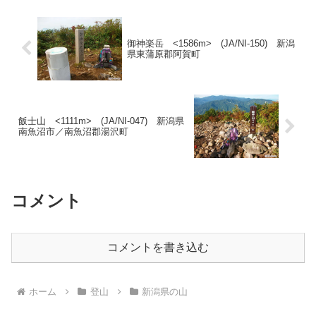
査では、ゲレンデの草が刈...
御神楽岳 <1586m> (JA/NI-150) 新潟
県東蒲原郡阿賀町
飯士山 <1111m> (JA/NI-047) 新潟県
南魚沼市／南魚沼郡湯沢町
コメント
コメントを書き込む
ホーム
登山
新潟県の山