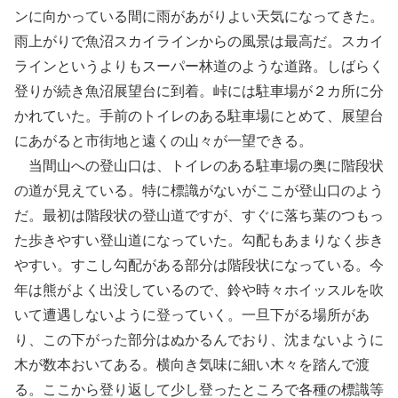
ンに向かっている間に雨があがりよい天気になってきた。
雨上がりで魚沼スカイラインからの風景は最高だ。スカイ
ラインというよりもスーパー林道のような道路。しばらく
登りが続き魚沼展望台に到着。峠には駐車場が２カ所に分
かれていた。手前のトイレのある駐車場にとめて、展望台
にあがると市街地と遠くの山々が一望できる。
当間山への登山口は、トイレのある駐車場の奥に階段状
の道が見えている。特に標識がないがここが登山口のよう
だ。最初は階段状の登山道ですが、すぐに落ち葉のつもっ
た歩きやすい登山道になっていた。勾配もあまりなく歩き
やすい。すこし勾配がある部分は階段状になっている。今
年は熊がよく出没しているので、鈴や時々ホイッスルを吹
いて遭遇しないように登っていく。一旦下がる場所があ
り、この下がった部分はぬかるんでおり、沈まないように
木が数本おいてある。横向き気味に細い木々を踏んで渡
る。ここから登り返して少し登ったところで各種の標識等