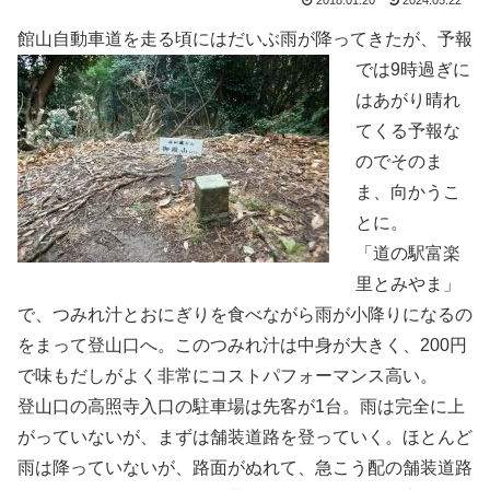
館山自動車道を走る頃
にはだいぶ雨が降ってきたが、予報
では9時過ぎに
はあがり晴れ
てくる予報な
のでそのま
ま、向かうこ
とに。
「道の駅富楽
里とみやま」
で、つみれ汁とおにぎりを食べながら雨が小降りになるの
をまって登山口へ。このつみれ汁は中身が大きく、200円
で味もだしがよく非常にコストパフォーマンス高い。
登山口の高照寺入口の駐車場は先客が1台。雨は完全に上
がっていないが、まずは舗装道路を登っていく。ほとんど
雨は降っていないが、路面がぬれて、急こう配の舗装道路