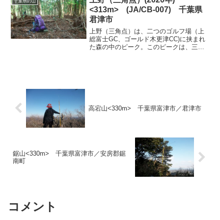
千葉県の山
だし一つ前の車に追突。勘...
<313m> (JA/CB-007) 千葉県
君津市
上野（三角点）は、二つのゴルフ場（上
総富士GC、ゴールド木更津CC)に挟まれ
た森の中のピーク。このピークは、三角
点マニアか、SOTA関係者だけしか登らな
い山の一つだろう。ここに最短で登るに
は、ゴルフ場の道路を利用することにな
る。この道路は左...
高宕山<330m> 千葉県富津市／君津市
鋸山<330m> 千葉県富津市／安房郡鋸
南町
コメント