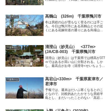
信を計画しているので西側に開けていそ
うな山として安房高山と請雨山、三郡山
を予定した。三郡山は時間見合いで現地
で行くか決めることにした...
高鶴山 (326m) 千葉県鴨川市
千葉県の山
冬は房総の山が雪もなく登るのには手ご
ろ。今日は鴨川市にある高鶴山とその近
くにある花嫁街道の通りにある烏場山に
登ることにした。朝はいつもの「富楽里
とみやま」でつみれ汁セットで腹ごしら
えして登山口のある東善寺方面に向けて
出発。途中、伊予ケ岳や富...
清澄山（妙見山） <377m>
千葉県の山
(JA/CB-003) 千葉県鴨川市
清澄山（妙見山）は千葉県では標高が377
ｍではあるが高い山に分類される。しか
し、最高点がお寺（清澄寺<せいちょうじ
>）の境内（妙見堂）であるため、清澄八
山とは別に登山の対象とはいえない山で
す。房総半島の中央部から東側に入った
高宕山<330m> 千葉県富津市／
千葉県の山
場所でアクセスも...
君津市
予報では、週末はだいぶ寒くなるとのこ
となので、比較的あたたかそうな房総半
島とし、まだいったことのない「高宕
山」に出かけることにした。16号線で信
号待ちで、前の車がどういうわけかまだ
赤でだれも動いていないのに、急に走り
上野（三角点）(2020年)