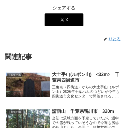
シェアする
X
りとる
関連記事
大土手山(ルボン山) <32m> 千
千葉県の山
葉県四街道市
三角点（四街道）からの大土手山（ルボ
ン山）2026年千葉ハムのつどいが今年も
四街道市文化センターで開催される。当
日は晴れで暖かい予報だったので、ハム
のつどいは期待できなさそうだが出かけ
てみることにした。ハムのつどいに参加
請雨山 千葉県鴨川市 320m
千葉県の山
したあとは、近くの大...
当初は茨城方面を予定していたが、週中
での雪が残っていそうなので今週も房総
の低山とした。今回は、箱根方面との交