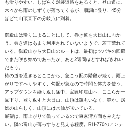
も滑りやすい。しばらく舗装道路をあるくと、登山道に。
木々から雨のしずくが落ちてくるが、順調に登り、45分
ほどで山頂直下の分岐点に到着。
御殿山は帰りによることにして、巻き道を大日山に向か
う。巻き道はあまり利用されていないようで、若干荒れて
いる。御殿山から大日山のルートは、最初はツバキの回廊
でまだ咲き始めであったが、あと2週間ほどすればきれい
だろう。
椿の道を過ぎるとここから、急こう配の階段が続く。雨上
がりですべりやすく、勾配が急なので時間と体力を使う。
アップダウンを繰り返し途中、宝篋印塔山へ。ここらか一
旦下り、登り返すと大日山。山頂は誰もいなく、静か。房
総の山らしく、山頂には水仙が咲いている。
展望は、雨上がりで曇っているので東京湾方面もみえな
い。隣の富山が薄っすらと見える程度。RH-770のアンテ