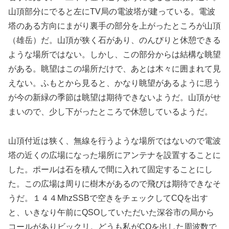
山頂部分にでると左にTV局の電波塔が建っている。電波
塔のある方向にまがり裏手の部分を上がったところが山頂
（雄岳）だ。山頂が狭く石があり、のんびりと休憩できる
ような場所ではない。しかし、この部分からは結構な眺望
がある。眺望はこの場所だけで、あとは木々に囲まれて見
えない。ふもとから見ると、かなり眺望があるように思う
が今の新緑の季節は眺望は期待できないようだ。山頂がせ
まいので、少し下がったところで休憩しているようだ。
山頂付近は狭く、無線を行うような場所ではないので電波
塔の近くの広場になった場所にアンテナを設置することに
した。ポールは石を積んで間に入れて固定することにし
た。この広場は周りに樹木があるので飛びは期待できなそ
うだ。１４４MhzSSBで空きをチェックしてCQを出す
と、いきなり午前にQSOしていただいた深谷市の局から
コールがありビックリ。どうも私がCQを出した周波数で