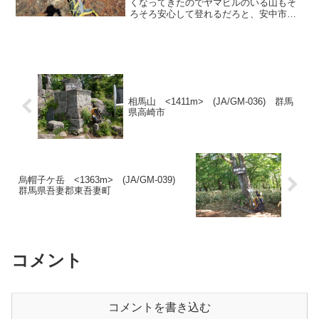
くなってきたのでヤマビルのいる山もそ
ろそろ安心して登れるだろと、安中市の
稲村山に登ることにした。週末も天気は
よさそうだが紅葉観光で道路が混むこと
が予想されるので金曜日に出かける。
麓を走っていた時...
相馬山 <1411m> (JA/GM-036) 群馬
県高崎市
烏帽子ケ岳 <1363m> (JA/GM-039)
群馬県吾妻郡東吾妻町
コメント
コメントを書き込む