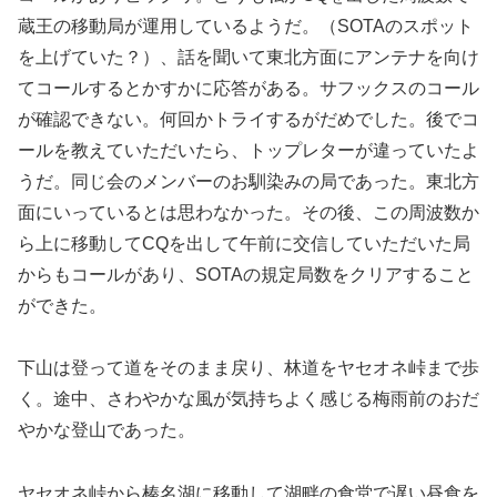
蔵王の移動局が運用しているようだ。（SOTAのスポット
を上げていた？）、話を聞いて東北方面にアンテナを向け
てコールするとかすかに応答がある。サフックスのコール
が確認できない。何回かトライするがだめでした。後でコ
ールを教えていただいたら、トップレターが違っていたよ
うだ。同じ会のメンバーのお馴染みの局であった。東北方
面にいっているとは思わなかった。その後、この周波数か
ら上に移動してCQを出して午前に交信していただいた局
からもコールがあり、SOTAの規定局数をクリアすること
ができた。
下山は登って道をそのまま戻り、林道をヤセオネ峠まで歩
く。途中、さわやかな風が気持ちよく感じる梅雨前のおだ
やかな登山であった。
ヤセオネ峠から榛名湖に移動して湖畔の食堂で遅い昼食を