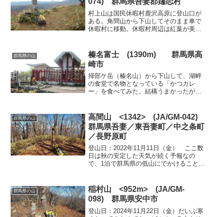
074) 群馬県吾妻郡嬬恋村
村上山は国民休暇村鹿沢高原に登山口が
ある。角間山から下山してそのまま車で
休暇村に移動。休暇村周辺は紅葉が美し
い。本館前の大きな駐車場の隅に駐車し
て登山開始。情報によると階段を登った
先に登山口があるとのこと。本館の正面
榛名富士 (1390m)
群馬県高
群馬県の山
の左側に階段が見える。階...
崎市
掃部ケ岳（榛名山）から下山して、湖畔
の食堂で名物となっている「かつカレ
ー」を食べてみた。結構うまかったが、
接客サービスはいまいち。榛名富士の登
山口である榛名公園ビジターセンターの
駐車場にむかう。ビジターセンター前の
高間山 <1342> (JA/GM-042)
群馬県の山
小さな駐車場は満車に近かっ...
群馬県吾妻／東吾妻町／中之条町
／長野原町
登山日：2022年11月11日（金） ここ数
日は秋の安定した天気が続く予報なの
で、1泊で群馬県の低山にでかけることに
した。群馬県は自宅からはかなり遠いの
で、初日は簡単に登れる山として林道か
ら距離のない高間山とした。八ッ場ダム
稲村山 <952m> (JA/GM-
群馬県の山
の道の駅でトイレ...
098) 群馬県安中市
登山日：2024年11月22日（金）だいぶ寒