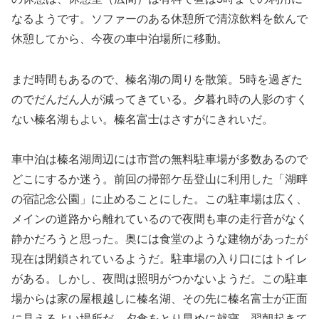
なるようです。ソファーのある休憩所で清涼飲料を飲んで
休憩してから、今夜の車中泊場所に移動。
まだ時間もあるので、榛名湖の周りを散策。5時を過ぎた
のでだんだん人が減ってきている。夕暮れ時の人影のすく
ない榛名湖もよい。榛名富士はさすがにきれいだ。
車中泊は榛名湖周辺には市営の無料駐車場が多数あるので
どこにするか迷う。前回の掃部ケ岳登山に利用した「湖畔
の宿記念公園」に止めることにした。この駐車場は広く、
メインの道路から離れているので夜間も車の走行音がなく
静かだろうと思った。奥には食堂のような建物があったが
現在は閉鎖されているようだ。駐車場の入り口にはトイレ
がある。しかし、夜間は照明がつかないようだ。この駐車
場からは家の屋根越しに榛名湖、その先に榛名富士が正面
に見えるよい場所だ。夕食をとり早めに就寝。翌朝起きて