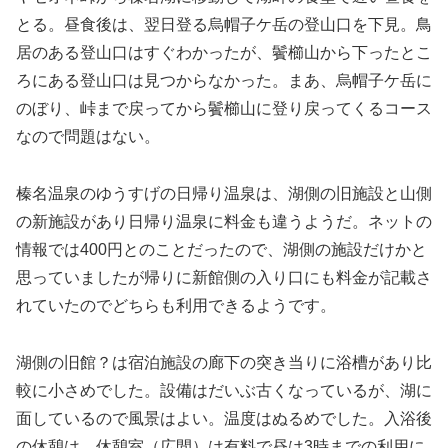
とる。昼食後は、翌日登る烏帽子ケ岳の登山口を下見。鳥
居のある登山口はすぐわかったが、鬢櫛山から下ったとこ
ろにある登山口は見つからなかった。まあ、烏帽子ケ岳に
のぼり、峠まで戻ってから鬢櫛山に登り戻ってくるコース
なので問題はない。
榛名温泉のゆうすげの日帰り温泉は、湖側の旧施設と山側
の新施設があり日帰り温泉に料金も違うようだ。ネットの
情報では400円とのことだったので、湖側の施設だけかと
思っていましたが帰りに新館側の入り口にも料金が記載さ
れていたのでどちらも利用できるようです。
湖側の旧館？は宿泊施設の廊下の突き当りに浴槽があり比
較に小さめでした。設備はだいぶ古くなっているが、湖に
面しているので風景はよい。温度はぬるめでした。入浴後
の休憩は、休憩室（広間）は有料で昼は3時までの利用に