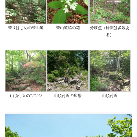
登りはじめの登山道
登山道脇の花
分岐点（標識は多数あ
る）
山頂付近のツツジ
山頂付近の広場
山頂付近