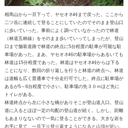
相馬山から一旦下って、ヤセオネ峠まで戻った。ここから
二ツ岳に連続して登ることにしていたのでそのまま登山口
に歩いていった。事前によく調べていなかったので林道
（林道五林線）をそのまま歩いていってしまったが、登山
口まで舗装道路で林道の終点に5台程度の駐車が可能な駐
車場があった。まあ、ヤセオネ峠の駐車場からあるいても
林道は15分程度であった。林道はヤセオネ峠からは下る
ことになり、数回の折り返しを行うと林道の終点へ。林道
は道幅も広く普通車で十分走行可でした。終点に駐車場が
あるが5～6台程度で小さい。駐車場の先３０ｍほど先に
トイレがある。
林道終点から左に小さな橋がありそこが登山道入口。登山
道に入るとほぼ一定の勾配の登山道が続く。しかし、距離
もあまりなないので一気に登ることができる。大きな岩を
右手に見て、一旦下り登り返すようになると山頂が近い。