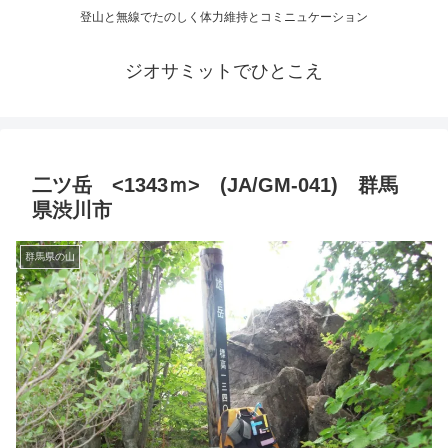
登山と無線でたのしく体力維持とコミニュケーション
ジオサミットでひとこえ
二ツ岳 <1343ｍ> (JA/GM-041) 群馬
県渋川市
群馬県の山