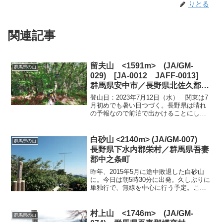
りとる
関連記事
留夫山 <1591m> (JA/GM-
群馬県の山
029) [JA-0012 JAFF-0013]
群馬県安中市／長野県北佐久郡軽
井沢町
登山日：2023年7月12日（水） 関東は7
月初めでも暑い日つづく。長野県は晴れ
の予報なので前泊で出かけることにし
た。この時期は、早朝に登らないと暑さ
に負けてしまう。軽井沢なので車中泊も
比較的に涼しく過ごすことができた。翌
白砂山 <2140m> (JA/GM-007)
群馬県の山
日は4時30分過ぎ...
長野県下水内郡栄村／群馬県吾妻
郡中之条町
昨年、2015年5月に途中敗退した白砂山
に。今日は朝5時30分に出発。久しぶりに
単独行で、無線を中心に行う予定。この
コースはアップダウンが多いので、帰り
も同じルートで下山するつもりで出発。
お天気は良く、暑くなりそう雪のある時
村上山 <1746m> (JA/GM-
群馬県の山
期とは違い、道が...