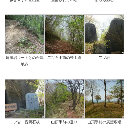
屏風岩ルートとの合流
二ツ石手前の登山道
二ツ岩
地点
二ツ岩・説明石板
山頂手前の登り
山頂手前の展望広場