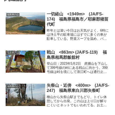
一切経山 <1949m> (JA/FS-
福島県の山
174) 福島県福島市／耶麻郡猪苗
代町
昨年とは違い今日はお天気がよく、6時に
は浄土平の駐車場にはすでに多くの車が
駐車している。野菜スープを温め、パン
と一緒に軽い朝食を済ませ、準備して出
発。隣の親子4人連れは20分ほどまえに出
発していた、同じ一切経を目指している
戦山 <863m> (JA/FS-119) 福
福島県の山
ようだ。奥の駐車場...
島県相馬郡飯舘村
登山日：2023年5月2日 虎捕山を下山し
て399号線の峠にある戦山に向かう。399
号線は峠を境にして浪江町へは通行止め
になっていると事前情報があったので、
飯舘村側から走っていくことにした。国
道とはなっているが399号線は途中狭い道
矢祭山・近傍 <400m> (JA/FS-
福島県の山
で村内は...
247) 福島県東白川郡矢祭町
檜山から矢祭山駅までもどり、トイレ休
憩してから出発。この山は上り口が解り
にくいとネットでもいわれてる。お土産
物店の間にある急な階段を上り矢祭山公
園にでると正面になだらかな道、右に赤