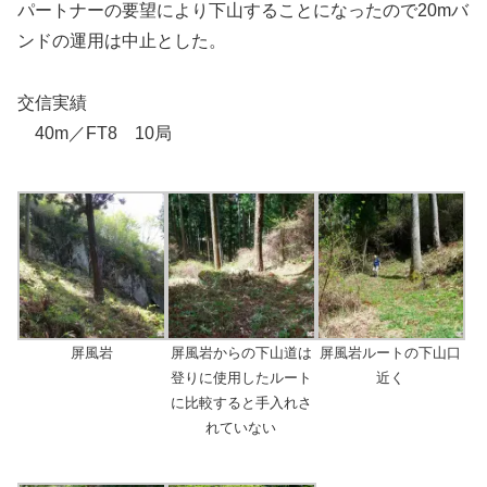
パートナーの要望により下山することになったので20mバ
ンドの運用は中止とした。
交信実績
40m／FT8 10局
屏風岩
屏風岩からの下山道は
屏風岩ルートの下山口
登りに使用したルート
近く
に比較すると手入れさ
れていない