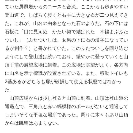
ていた屏風岩からのコースと合流。ここからも歩きやすい
登山道で、しばらく歩くと右手に大きな石が二つ見えてき
た。これが、山名の由来となった石のようだ。石の下には
石板に「目に見えぬ かたい契で結ばれた 幸福よぶふた
ついし」（ふたついしは、女男の下に石の漢字になってい
るが創作？）と書かれていた。このふたついしを回り込む
ようにして登山道は続いており、緩やかに登っていくと山
頂手前の展望広場に到着。この広場は眺望がよく、各方向
に山名を示す標識が設置されている。また、移動トイレも
2基あるがどちらも扉が破損して使える状態ではなかっ
た。
山頂広場からは少し登ると山頂に到着。山頂は登山道の
通過点で、三角点と赤い縞模様のポールがないと通過して
しまいそうな平坦な場所であった。周りに木々もあり山頂
からは眺望はあまりない。