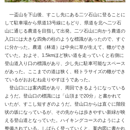
一盃山を下山後、すこし先にある二ツ石山に登ることに
して駐車場から県道13号線にもどり、県道を北へ二ツ石
山に通じる農道を目指して出発。二ツ石山に向かう農道の
入口には大きな四角の柱のような標識があったので、すぐ
に分かった。農道（林道）は中央に草が生えて、轍ができ
ていた。およそ、1.5kmほど狭い道を走っていくと右側に
登山道入り口の標識があり、少し先に駐車可能なスペース
があった。ここまでの道は狭く、軽トラサイズの轍ができ
ているがおおむね走りやすほうであった。
登山口には案内図があり、周回できるようになっている
ようだ。登山口の標識には「山頂まで20分」と書かれて
いたが、すこし短すぎのようだ。登山口からは直ぐに階段
状の坂になっているが、その先からは歩きやすい新緑が映
える登山道となっていた。ハイキングコースのようによく
整備されている。しばらく登っていくと、案内図に書かれ