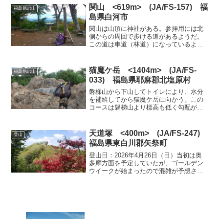
い橋、左に広い幅の階段がある。この左
関山 <619m> (JA/FS-157) 福
福島県の山
の広い幅の階段50mほど...
島県白河市
関山は山頂に神社がある。参拝用には北
側からの周回で歩ける道があるようだ。
この道は車道（林道）になっているよう
です。今回は、この車道ではなく、南側
の登山道を利用して登ることにした。登
山口（内松コース）の近くには道路に面
猫魔ケ岳 <1404m> (JA/FS-
福島県の山
して駐車場があり、すでに...
033) 福島県耶麻郡北塩原村
磐梯山から下山してトイレにより、水分
を補給してから猫魔ケ岳に向かう。この
コースは磐梯山より標高も低く勾配が緩
やかなので比較的に楽に登ることができ
る。時間もさほどかからない。登山口か
らは磐梯山と同様にブナの林の中をのん
天道塚 <400m> (JA/FS-247)
登山
びりと歩いていく。10時...
福島県東白川郡矢祭町
登山日：2026年4月26日（日）当初は奥
多摩方面を予定していたが、ゴールデン
ウイークが始まったので混雑が予想され
るので比較的に近い福島県の南部にある
山にでかけることにした。事前の情報に
よると、ツツジが咲いているようだが、
この時期にはいった...