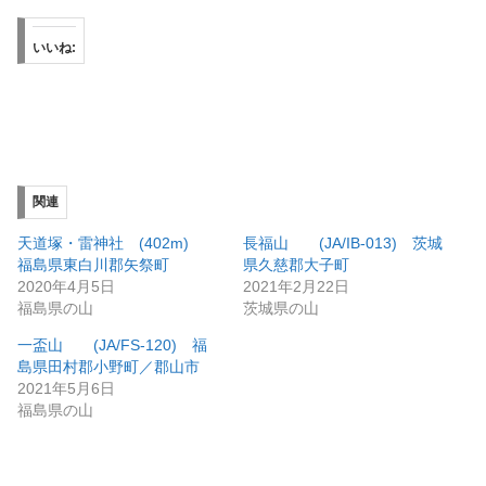
いいね:
関連
天道塚・雷神社 (402m)
長福山 (JA/IB-013) 茨城
福島県東白川郡矢祭町
県久慈郡大子町
2020年4月5日
2021年2月22日
福島県の山
茨城県の山
一盃山 (JA/FS-120) 福
島県田村郡小野町／郡山市
2021年5月6日
福島県の山