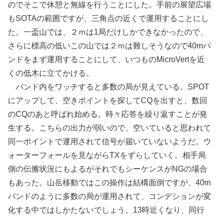
のでそこで休憩と無線を行うことにした。手前の展望広場
もSOTAの範囲ですが、三角点の近くで運用することにし
た。一盃山では、２ｍは1局だけしかできなかったので、
さらに標高の低いこの山では２ｍは難しそうなので40mバ
ンドをまず運用することにして、いつものMicroVertを近
くの低木に立てかける。
バンド内をワッチすると多数の局が見えている。SPOT
にアップして、空きポイントを探してCQを出すと、数回
のCQのあと呼ばれ始める。時々応答を繰り返すことが発
生する。こちらの出力が弱いので、空いていると思われて
同一ポイントで運用されて信号が届いていないようだ。ウ
ォーターフォールを見ながらTXをずらしていく。相手局
側の伝搬状況にもよるがそれでもシーケンスがNGの場合
もあった。山岳移動ではこの操作は結構面倒ですが、40m
バンドのように多数の局が運用されて、コンデションが変
化する中ではしかたないでしょう。13時近くなり、同行