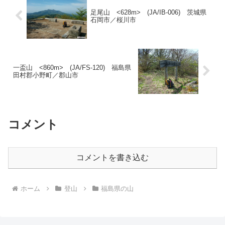
足尾山 <628m> (JA/IB-006) 茨城県
石岡市／桜川市
一盃山 <860m> (JA/FS-120) 福島県
田村郡小野町／郡山市
コメント
コメントを書き込む
ホーム
登山
福島県の山