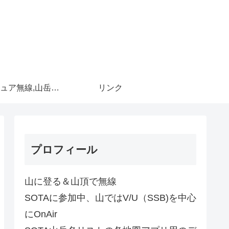
アマチュア無線,山岳移動
リンク
プロフィール
山に登る＆山頂で無線
SOTAに参加中、山ではV/U（SSB)を中心
にOnAir