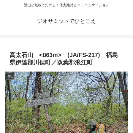
登山と無線でたのしく体力維持とコミニュケーション
ジオサミットでひとこえ
高太石山 <863m> (JA/FS-217) 福島
県伊達郡川俣町／双葉郡浪江町
登山