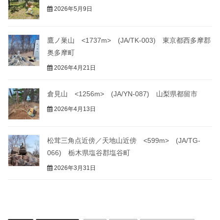
2026年5月9日
鷹ノ巣山 <1737m> (JA/TK-003) 東京都西多摩郡
奥多摩町
2026年4月21日
倉見山 <1256m> (JA/YN-087) 山梨県都留市
2026年4月13日
松茸三角点近傍／天地山近傍 <599m> (JA/TG-
066) 栃木県塩谷郡塩谷町
2026年3月31日