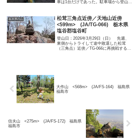
車は1台だけであった。駐車場から登山口
まで舗装道路をあるく 水仙と菜の花が
脇に咲いている 登山口まではおよそ25
分ほどの歩きになる登山口までの中間地
松茸三角点近傍／天地山近傍
栃木県の山
点 伏姫籠穴に...
<599m> (JA/TG-066) 栃木県
塩谷郡塩谷町
登山日：2026年3月29日（日） 先週、
東側からトライして途中敗退した松茸
（三角点）近傍／TG-066に再挑戦するこ
とにした。この一帯はヤマビルの生息地
であるので暖かくなる前でないと登れな
いため短期での再戦になった。今回は、
西側の林道を利...
大作山 <568m> (JA/FS-164) 福島県
福島市
信夫山 <275m> (JA/FS-172) 福島県
福島市