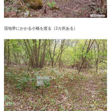
湿地帯にかかる小橋を渡る（2カ所ある）