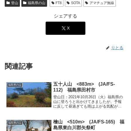
登山
福島県の山
FT8
SOTA
アマチュア無線
シェアする
X
りとる
関連記事
五十人山 <883m> (JA/FS-
福島県の山
112) 福島県田村市
登山日：2021年10月26日（火）福島県の
山に登ろうと出かけてきましたが、予報
に反して昼過ぎても雨は上がる気配がな
い。田村市の食堂で昼食をとり、天気の
様子をうかがっていたが小雨の状況は変
わらず。竜子山と五入人山に登る予定を
檜山 <510m> (JA/FS-165) 福
福島県の山
たてていましたが...
島県東白川郡矢祭町