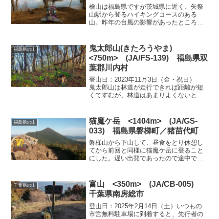
檜山は福島県ですが茨城県に近く、矢祭
山駅から登るハイキングコースのある
山。昨年の台風の影響があったところで
す。3年程前に一度登っている。今回も、
矢祭山駅にある無料駐車場に止めて檜山
と矢祭山（天道塚・雷神社）に登ること
鬼太郎山(きたろうやま)
福島県の山
にした。 矢祭山駅の無料...
<750m> (JA/FS-139) 福島県双
葉郡川内村
登山日：2023年11月3日（金・祝日）
鬼太郎山は林道が走行できれば距離が短
くてすむが、林道はあまりよくないとの
事前情報があったので歩くことを想定し
て計画した。また、風力発電用の工事が
始まっているので登山道がどうなってい
猫魔ケ岳 <1404m> (JA/GS-
福島県の山
るかも心配であった...
033) 福島県磐梯町／猪苗代町
磐梯山から下山して、昼食をとり休憩し
てから前回と同様に猫魔ケ岳に登ること
にした。遅い出発であったので途中で下
山してくる5名のグループにあっただけで
静かな登山でした。 登山口からは緩や
かな勾配のブナ林を抜けて山頂手前のピ
富山 <350m> (JA/CB-005)
千葉県の山
ークを2カ所超えると山...
千葉県南房総市
登山日：2025年2月14日（土）いつもの
市営無料駐車場に到着すると、先行者の