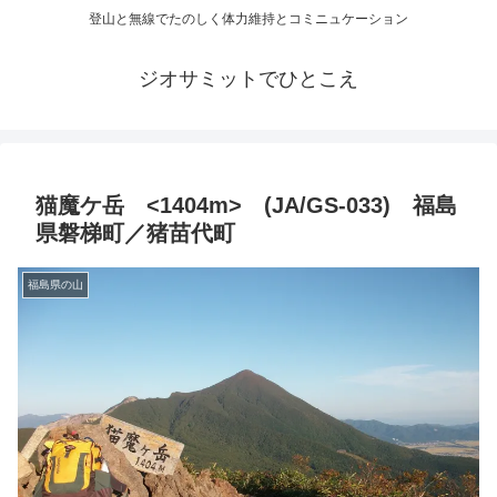
登山と無線でたのしく体力維持とコミニュケーション
ジオサミットでひとこえ
猫魔ケ岳 <1404m> (JA/GS-033) 福島
県磐梯町／猪苗代町
福島県の山