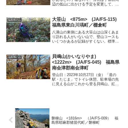
辺の低山に出かける予定を変更して、福
島県といっても茨城よりの矢祭山駅を中
心に、南北にある檜山と矢祭山に登るこ
とにした。袋田の滝周辺までは来たこと
大笹山 <875m> (JA/FS-115)
福島県の山
があるが、先の矢祭町は初...
福島県東白川塙町／棚倉町
八溝山の東側にある大笹山は山深くあま
り訪れる人がいない山で、登山コースも
いくつかあるが記録がすくない。標準的
にはヤシオの咲いている４月末から５月
にかけてが登山の季節ようだ。この標準
的な、「ふれあいの森」からのコースは
貝鳴山(かいなりやま)
福島県の山
ヤシオの咲いている季節は...
<1222m> (JA/FS-045) 福島県
南会津郡南会津町
登山日：2023年10月27日（金）「道の
駅・たじま」でトイレ休憩、駐車場の先
に見える山がこれから登る貝鳴山。紅葉
しているようだが、事前情報によるとか
なりの急勾配のようだ。「道の駅・たじ
ま」から荻野集落まで下る。集落入口が
登山口になっている...
磐梯山 <1816m> （JA/FS-009） 福
島県耶麻郡猪苗代町／磐梯町