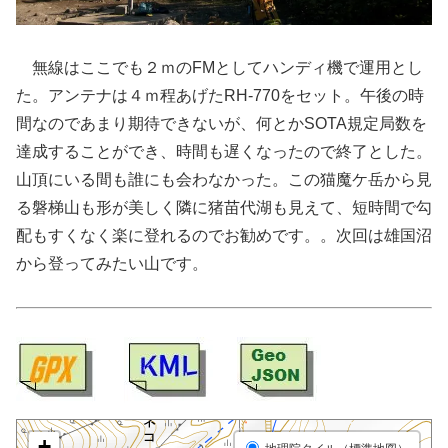
無線はここでも２ｍのFMとしてハンディ機で運用とし
た。アンテナは４ｍ程あげたRH-770をセット。午後の時
間なのであまり期待できないが、何とかSOTA規定局数を
達成することができ、時間も遅くなったので終了とした。
山頂にいる間も誰にも会わなかった。この猫魔ケ岳から見
る磐梯山も形が美しく隣に猪苗代湖も見えて、短時間で勾
配もすくなく楽に登れるのでお勧めです。。次回は雄国沼
から登ってみたい山です。