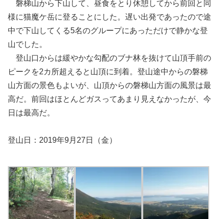
磐梯山から下山して、昼食をとり休憩してから前回と同
様に猫魔ケ岳に登ることにした。遅い出発であったので途
中で下山してくる5名のグループにあっただけで静かな登
山でした。
登山口からは緩やかな勾配のブナ林を抜けて山頂手前の
ピークを2カ所超えると山頂に到着。登山途中からの磐梯
山方面の景色もよいが、山頂からの磐梯山方面の風景は最
高だ。前回はほとんどガスってあまり見えなかったが、今
日は最高だ。
登山日：2019年9月27日（金）