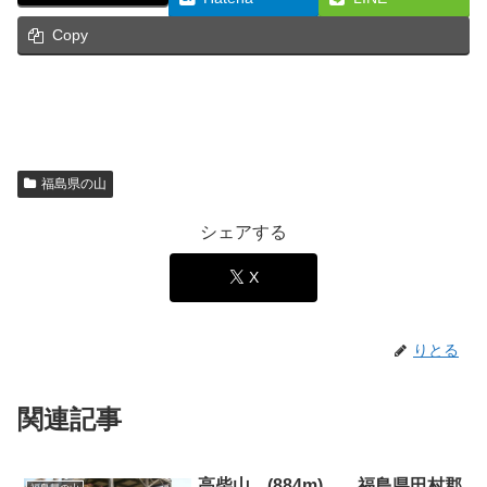
Copy
福島県の山
シェアする
X
りとる
関連記事
高柴山 (884m)
福島県田村郡