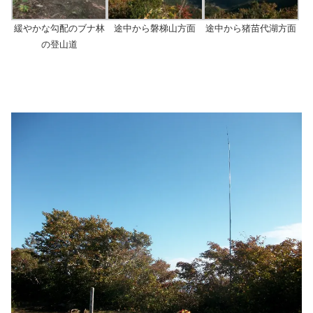
緩やかな勾配のブナ林
途中から磐梯山方面
途中から猪苗代湖方面
の登山道