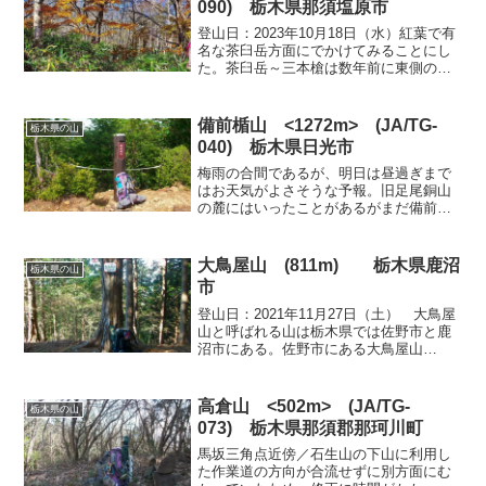
090) 栃木県那須塩原市
登山日：2023年10月18日（水）紅葉で有
名な茶臼岳方面にでかけてみることにし
た。茶臼岳～三本槍は数年前に東側の
「峰の茶屋登山口」から登っているの
で、今回は西側の沼原から、まずはSOTA
対象の「西ボッチ」に登り、湿原を経由
備前楯山 <1272m> (JA/TG-
栃木県の山
して姥ケ平・ひょ...
040) 栃木県日光市
梅雨の合間であるが、明日は昼過ぎまで
はお天気がよさそうな予報。旧足尾銅山
の麓にはいったことがあるがまだ備前楯
山は登っていない。ルート的には舟石峠
から登ると楽そうだが、銀山平からの車
道は通行止めになっているとの情報があ
大鳥屋山 (811m)
栃木県鹿沼
栃木県の山
った。反対側の古橋川から...
市
登山日：2021年11月27日（土） 大鳥屋
山と呼ばれる山は栃木県では佐野市と鹿
沼市にある。佐野市にある大鳥屋山
(693m)は地理院の地図にも表記があり多
数の人が登っている。しかし、鹿沼市に
あるほうは地図にも山名がなくあまり登
高倉山 <502m> (JA/TG-
栃木県の山
る人もいないよ...
073) 栃木県那須郡那珂川町
馬坂三角点近傍／石生山の下山に利用し
た作業道の方向が合流せずに別方面にむ