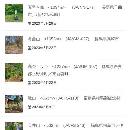
五里ヶ峰 <1094m> （JA/NN-177） 長野県千曲
市／埴科郡坂城町
2023年5月29日
鼻曲山 <1655m> (JA/GM-027) 群馬県高崎市
2023年5月22日
高ジョッキ <1237m> (JA/GM-107) 群馬県吾妻
郡上野原町／東吾妻町
2023年5月22日
戦山 <863m> (JA/FS-119) 福島県相馬郡飯舘村
2023年5月9日
天井山 <532m> (JA/FS-243) 福島県福島市／伊