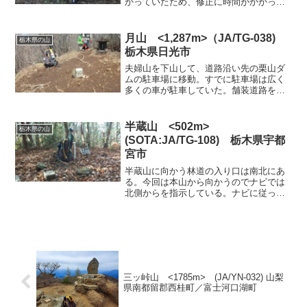
かっていたため、修正に時間がかかって
しまったので、次の山である高倉山への
移動が遅くなってしまった。ただ、高倉
山は登る距離が短いのでさほど時間がか
月山 <1,287m>（JA/TG-038)
栃木県の山
からないだろう。登山口が...
栃木県日光市
夫婦山を下山して、道路沿い先の栗山ダ
ムの駐車場に移動。すでに駐車場は広く
多くの車が駐車していた。舗装道路を登
山口にむかって歩くが、通り過ぎてしま
った。引き返して、まずはロープのある
登山口からスタート。途中、カメラでア
半蔵山 <502m>
栃木県の山
カヤシオの撮影している人...
(SOTA:JA/TG-108) 栃木県宇都
宮市
半蔵山に向かう林道の入り口は南北にあ
る。今回は本山から向かうのでナビでは
北側からを指示している。ナビに従って
国道１１９号線を走るが国道からの入り
口がわかりにくく、通りすぎてしまっ
た。国道からの入り口は車１台がやっと
の狭い道であるので見逃しや...
三ッ峠山 <1785m> (JA/YN-032) 山梨
県南都留郡西桂町／富士河口湖町