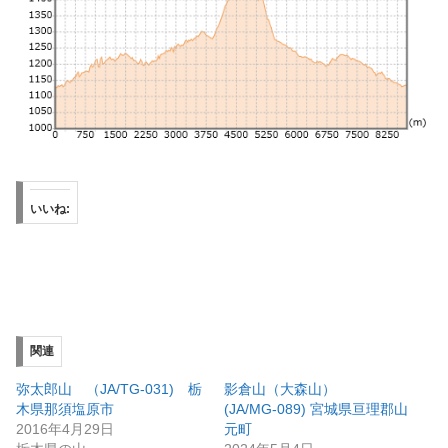
いいね:
関連
弥太郎山 （JA/TG-031) 栃
影倉山（大森山）
木県那須塩原市
(JA/MG-089) 宮城県亘理郡山
2016年4月29日
元町