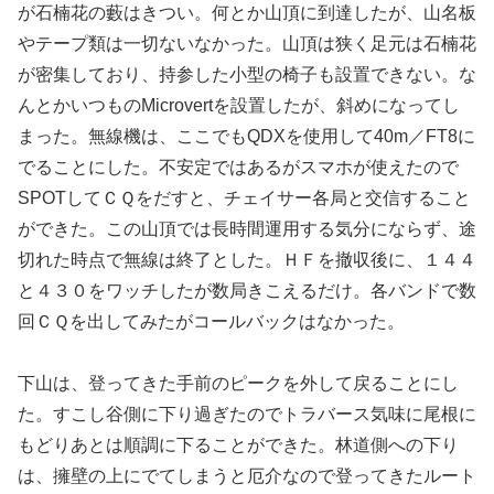
が石楠花の藪はきつい。何とか山頂に到達したが、山名板
やテープ類は一切ないなかった。山頂は狭く足元は石楠花
が密集しており、持参した小型の椅子も設置できない。な
んとかいつものMicrovertを設置したが、斜めになってし
まった。無線機は、ここでもQDXを使用して40m／FT8に
でることにした。不安定ではあるがスマホが使えたので
SPOTしてＣＱをだすと、チェイサー各局と交信すること
ができた。この山頂では長時間運用する気分にならず、途
切れた時点で無線は終了とした。ＨＦを撤収後に、１４４
と４３０をワッチしたが数局きこえるだけ。各バンドで数
回ＣＱを出してみたがコールバックはなかった。
下山は、登ってきた手前のピークを外して戻ることにし
た。すこし谷側に下り過ぎたのでトラバース気味に尾根に
もどりあとは順調に下ることができた。林道側への下り
は、擁壁の上にでてしまうと厄介なので登ってきたルート