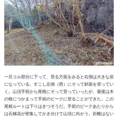
一旦コル部分に下って、登る方面をみると右側は大きな岩
になっている。すこし左側（西）にそって斜面を登ってい
く。山頂手前から尾根にそって登っていったが、最後は木
の根につかまって手前のピークに登ることができた。この
尾根ルートは下りはきつそうだ。手前のピークあたりから
は石楠花が密集してかき分けて山頂に向かう。距離はない