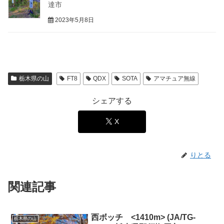
達市
2023年5月8日
栃木県の山
FT8
QDX
SOTA
アマチュア無線
シェアする
X
りとる
関連記事
西ボッチ <1410m> (JA/TG-
栃木県の山