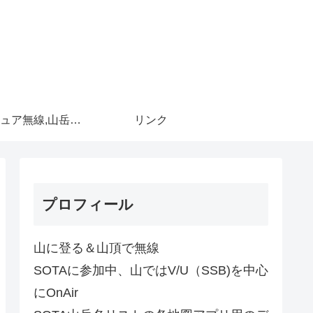
アマチュア無線,山岳移動
リンク
プロフィール
山に登る＆山頂で無線
SOTAに参加中、山ではV/U（SSB)を中心
にOnAir