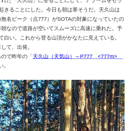
れた「天久山」に登ることにして、アラームをセッ
で起きることにした。今日も朝は寒そうだ。天久山は
名ピーク（点777）がSOTAの対象になっていたの
早朝なので道路が空いてスムーズに高速に乗れた。予
りて白い。これから登る山頂がかなたに見えている。
車して、出発。
ので昨年の「
天久山（天気山）～P777 <777m>
い。