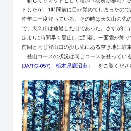
新しくサミットとして追加（場所が移動）さ
トしたが、1時間前に目が覚めてしまったの
昨年に一度登っている。その時は天久山の先の無
で、天久山は通過した山であった。さすがに
定より1時間早く登山口に到着。一面霜が降
前回と同じ登山口の少し先にある空き地に駐
登山コースの状況は同じコースを登っている
(JA/TG-057) 栃木県鹿沼市
」 をご覧くださ