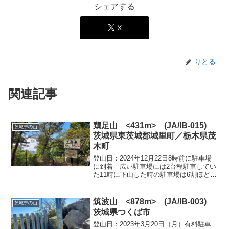
シェアする
X
りとる
関連記事
鶏足山 <431m> (JA/IB-015)
茨城県の山
茨城県東茨城郡城里町／栃木県茂
木町
登山日：2024年12月22日8時前に駐車場
に到着 広い駐車場には2台程駐車してい
た11時に下山した時の駐車場は6割ほど埋
まっていた今回もいつもの久保コースで
周回 久保コース入口、まずは植林地帯を
緩やかに登っていくゆるやかな登山道だ
筑波山 <878m> (JA/IB-003)
茨城県の山
が、途中...
茨城県つくば市
登山日：2023年3月20日（月）有料駐車