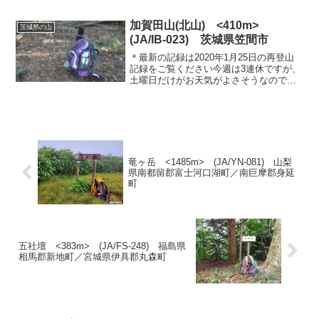
みることにした。いつもの、小町山～朝
日峠のコースをリハビリを兼ねて周回す
加賀田山(北山) <410m>
茨城県の山
ることにして出発。...
(JA/IB-023) 茨城県笠間市
＊最新の記録は2020年1月25日の再登山
記録をご覧ください今週は3連休ですが、
土曜日だけがお天気がよさそうなので、
茨城県の低山に出かけることに。せっか
くなので、SOTAに追加になった「真南
（三角点近傍）」に登ることにした。い
くつかのコース...
竜ヶ岳 <1485m> (JA/YN-081) 山梨
県南都留郡富士河口湖町／南巨摩郡身延
町
五社壇 <383m> (JA/FS-248) 福島県
相馬郡新地町／宮城県伊具郡丸森町