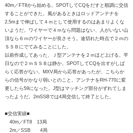
40m／FT8から始める。SPOTしてCQをだすと順調に交信
することができた。風があるときはロッドアンテナを
2.5mまで伸ばして４ｍとして使用するのはあまりよくな
いようだ。ワイヤーで４ｍなら問題はない、人がいない山
頂なら６ｍのワイヤーが良さそう。途切れた時点で２ｍの
ＳＳＢにでてみることにした。
以前作成してあった、Ｊ型アンテナを２ｍほど上げる。平
日なので２ｍＳＳＢは静か。SPOTしてCQを出すがしば
らく応答がない。MXV局から応答があったが、こちらか
らの信号がかなり弱いとのこと。アンテナをRH-770に変
更したら59になった。J型はマッチング部分がずれてしま
ったようだ。2mSSBでは4局交信して終了とした。
■交信実績■
40m／FT8 13局
2m／SSB 4局