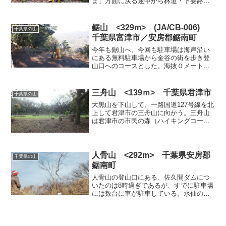
ま」方面に戻る途中から林道・下要路線
に右折して舗装された林道を進む。登り
きると嶺岡中央林道に合流。林道を少し
進むと広い路肩が数カ所あるので、比較
鋸山 <329m> (JA/CB-006)
千葉県の山
的に登山口に近そうな...
千葉県富津市／安房郡鋸南町
今年も鋸山へ。今回も駐車場は海岸沿い
にある無料駐車場から金谷の街を歩き登
山口へのコースとした。海抜０メートル
からの出発だ。お天気は快晴でまだ風も
あまりなくハイキングには最適の日。海
岸沿いの駐車場から金谷駅までは約10
三舟山 <139ｍ> 千葉県君津市
千葉県の山
分、駅から車力道の登山口...
大黒山を下山して、一路国道127号線を北
上して君津市の三舟山に向かう。三舟山
は君津市の市民の森（ハイキングコー
ス）になっていて、春先の花の季節には
多くの人が訪れるようです。今頃はさほ
ど人がいないと思ったが、意外に多くの
人がいた。127号線か...
人骨山 <292m> 千葉県安房郡
千葉県の山
鋸南町
人骨山の登山口にある、佐久間ダムにつ
いたのは8時過ぎであるが、すでに駐車場
には数台に車が駐車している。水仙の季
節が終わり、河津桜がダム周辺の道路や
丘沿いに満開になっていて、ハイキング
の人が多くいる。登山口近くまで車でい
けそうだが、佐久間ダム...