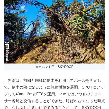
６ｍバンド用 SKYDOOR
無線は、前回と同様に倒木を利用してポールを固定し
て、倒木の陰になるように無線機類を展開。SPOTにアッ
プして40m、2mとFT8を運用。２ｍではいつものチェイ
サー各局と交信することができた。呼ばれなくなった時点
で、久しぶりに６ｍにでてみることにして、SKYDOOR