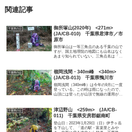
関連記事
御所塚山(2020年) <271m>
千葉県の山
(JA/CB-010) 千葉県君津市／市
原市
御所塚山は一等三角点のある千葉の山で
すが、国土地理院の地図にも山名はなく
あまり知られていない。三角点名は「大
谷」となっていて、山なのに谷となって
いる。ここは三角点マニアかSOTA関係者
くらいしか訪れる人はいないだろう。ハ
嶺岡浅間・340m峰 <340m>
千葉県の山
イキングコースの一部...
(JA/CB-013) 千葉県鴨川市
嶺岡浅間（340m峰）は今年の9月に一度
登っている。この時は雨になったので、
山頂には登ったが山頂で無線の運用がで
きなかったので再度登ることにした。林
道は、前回は熊倉林道を利用したが、狭
く急勾配なので今回は嶺岡中央林道を利
津辺野山 <259m> (JA/CB-
千葉県の山
用することにした。4...
011) 千葉県安房郡鋸南町
登山日：2023年1月29日（日）伊予ヶ岳
を下山して、「道の駅・富楽里とみや