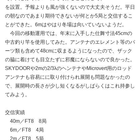
を設置。予報よりも風が強くないので大丈夫そうだ。平日
の朝なのであまり期待できないが何とか5局と交信するこ
とができた。6mはやはり冬場は向いていないようだ。
今回の移動運用では、年末に入手した仕舞寸法45cmの
中古釣り竿を使用してみた。アンテナのエレメント等のパ
ーツ類も含めて48cmに収まるようになったので、ザック
の脇に着けても目立たずに邪魔にならないので良かった。
SKYDOORや2mの2/3λのヘンテナやMicrovert用のロッド
アンテナも容易にに取り付けられ展開も問題なかったの
で、展開時の長さが少し短くなるがしばらくはこれ持参し
てみよう。
交信実績
40m／FT8 8局
6m／FT8 4局
2m／FT8 5局