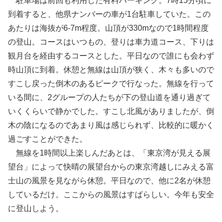
駐車場は前回も利用した有料パーキング。7時15分頃に
到着すると、他県ナンバーの車が1台駐車していた。この
あたりは海抜が6-7m程度。山頂が330mなので1時間程度
の登山。コースはいつもの、登りは車力道コース、下りは
観月台を経由するコースとした。平日なので誰にも会わず
時山頂に到着。休憩と無線は山頂が狭く、木々も多いので
すこし戻った倒木のあるピークで行なった。無線を行って
いる間に、2グループの人たちが下の登山道を通り過ぎて
いくくらいで静かでした。すこし北風がありましたが、倒
木の陰になるのであまり風は感じられず、比較的に暖かく
過ごすことができた。
無線を1時間以上楽しんだあとは、「東京湾が見える展
望台」によって快晴の展望台からの東京湾越しにみえる富
士山の風景を見ながら休憩。平日なので、他に2名が休憩
しているだけ。ここからの風景はすばらしい。今年も安全
に登山しよう。