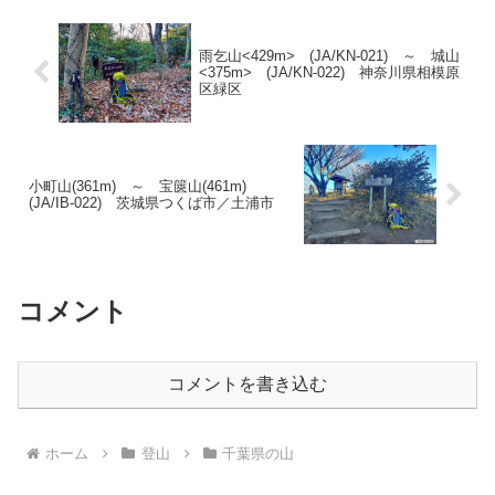
雨乞山<429m> (JA/KN-021) ～ 城山
<375m> (JA/KN-022) 神奈川県相模原
区緑区
小町山(361m) ～ 宝篋山(461m)
(JA/IB-022) 茨城県つくば市／土浦市
コメント
コメントを書き込む
ホーム
登山
千葉県の山